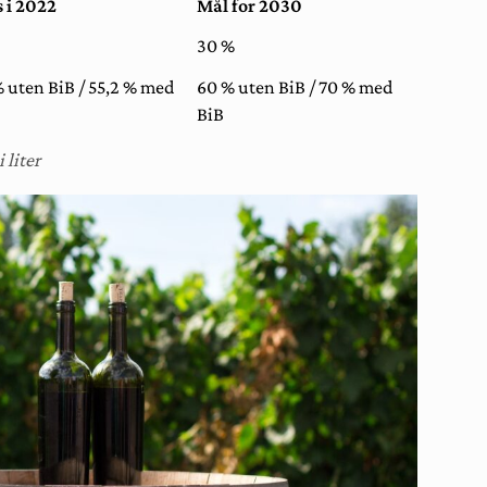
s i 2022
Mål for 2030
30 %
 uten BiB / 55,2 % med
60 % uten BiB / 70 % med
BiB
 liter