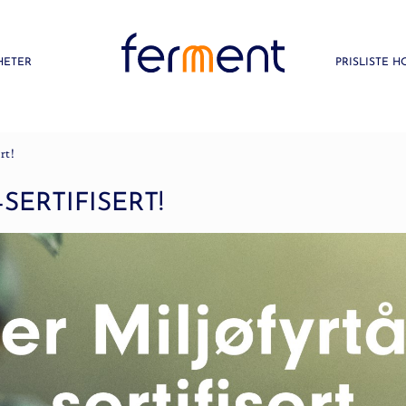
HETER
PRISLISTE 
rt!
SERTIFISERT!