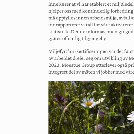
innebærer at vi har etablert et miljøled
hjelper oss med kontinuerlig forbedring
må oppfylles innen arbeidsmiljø, avfall/
innrapporterer vi tall for våre aktivitete
statistikk. Denne informasjonen gir god
gjøres offentlig tilgjengelig.
Miljøfyrtårn-sertifiseringen var det før
av arbeidet dreier seg om utvikling av 
2023. Moestue Group etterlever også pr
integrert del av måten vi jobber med vår