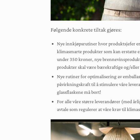
Følgende konkrete tiltak gjøres:
Nye innkjøpsrutiner hvor produktsjefer er 
klimasmarte produkter som kan erstatte ell
under 350 kroner, nye brennevinsprodukter
produkter skal være bærekraftige og/elle
Nye rutiner for optimalisering av emballas
påvirkningskraft til å stimulere våre lever
glassflaskene må bort!
For alle våre større leverandører (med årli
avtale som regulerer at våre krav til kl