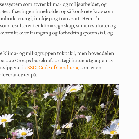
elsessystem som styrer klima- og miljøarbeidet, og
. Sertifiseringen inneholder også konkrete krav som
ombruk, energi, innkjøp og transport. Hvert år
r som resulterer i et klimaregnskap, samt resultater og
 oversikt over framgang og forbedringspotensial, og
ste klima- og miljøgruppen tok tak i, men hoveddelen
Moestue Groups bærekraftstrategi innen utgangen av
insippene i
«BSCI Code of Conduct»
, som er en
e leverandører på.