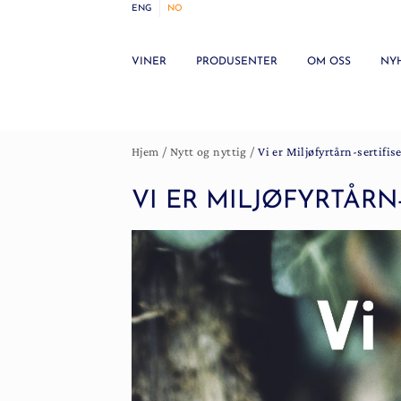
ENG
NO
VINER
PRODUSENTER
OM OSS
NY
Hjem
/
Nytt og nyttig
/
Vi er Miljøfyrtårn-sertifise
VI ER MILJØFYRTÅRN-