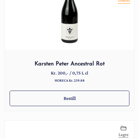
Utskrift
Karsten Peter Ancestral Rot
Kr.
200
,-
/
0,75 L cl
HORECA Kr. 239.88
Bestill
Lagre