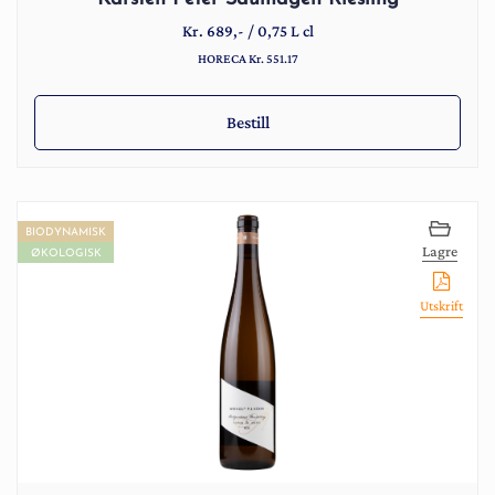
Kr.
689
,-
/
0,75 L cl
HORECA Kr. 551.17
Bestill
BIODYNAMISK
Lagre
ØKOLOGISK
Utskrift