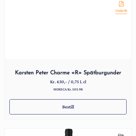
Utskrift
Karsten Peter Charme «R» Spätburgunder
Kr.
630
,-
/
0,75 L cl
HORECA Kr. 503.98
Bestill