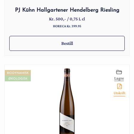
PJ Kühn Hallgartener Hendelberg Riesling
Kr.
500
,-
/
0,75 L cl
HORECA Kr. 399.95
Bestill
BIODYNAMISK
Lagre
ØKOLOGISK
Utskrift