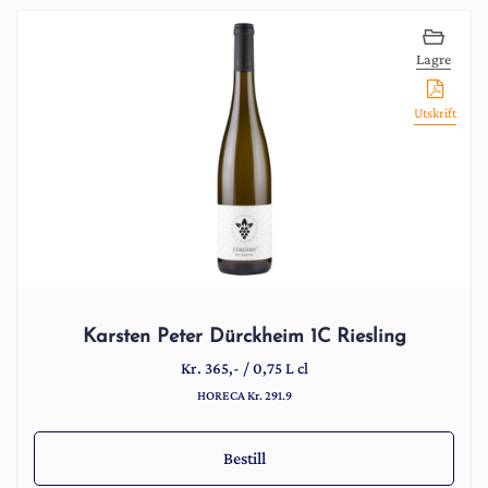
Lagre
Utskrift
Karsten Peter Dürckheim 1C Riesling
Kr.
365
,-
/
0,75 L cl
HORECA Kr. 291.9
Bestill