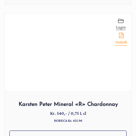
Lagre
Utskrift
Karsten Peter Mineral «R» Chardonnay
Kr.
540
,-
/
0,75 L cl
HORECA Kr. 431.96