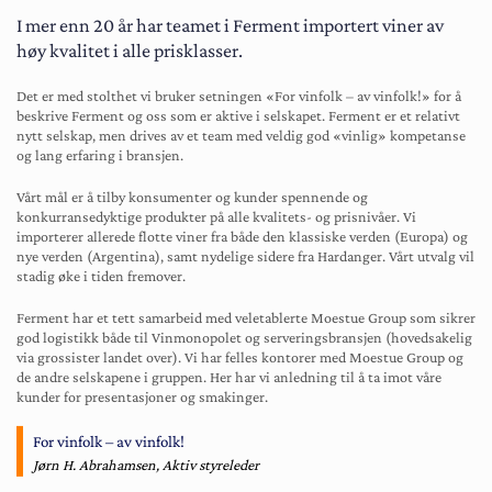
I mer enn 20 år har teamet i Ferment importert viner av
høy kvalitet i alle prisklasser.
Det er med stolthet vi bruker setningen «For vinfolk – av vinfolk!» for å
beskrive Ferment og oss som er aktive i selskapet. Ferment er et relativt
nytt selskap, men drives av et team med veldig god «vinlig» kompetanse
og lang erfaring i bransjen.
Vårt mål er å tilby konsumenter og kunder spennende og
konkurransedyktige produkter på alle kvalitets- og prisnivåer. Vi
importerer allerede flotte viner fra både den klassiske verden (Europa) og
nye verden (Argentina), samt nydelige sidere fra Hardanger. Vårt utvalg vil
stadig øke i tiden fremover.
Ferment har et tett samarbeid med veletablerte Moestue Group som sikrer
god logistikk både til Vinmonopolet og serveringsbransjen (hovedsakelig
via grossister landet over). Vi har felles kontorer med Moestue Group og
de andre selskapene i gruppen. Her har vi anledning til å ta imot våre
kunder for presentasjoner og smakinger.
For vinfolk – av vinfolk!
Jørn H. Abrahamsen, Aktiv styreleder