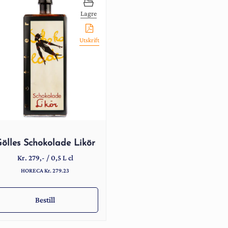
Lagre
Utskrift
ölles Schokolade Likör
Kr.
279
,-
/
0,5 L cl
HORECA Kr. 279.23
Bestill