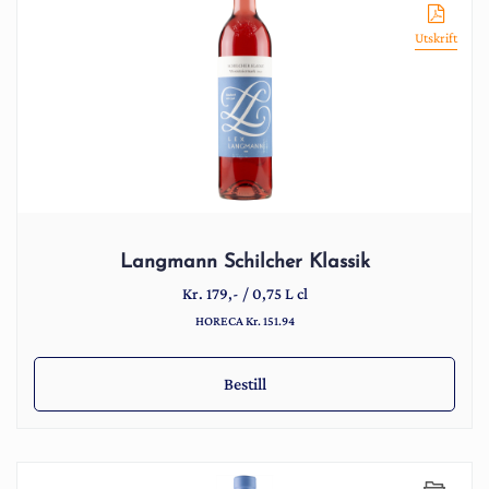
Utskrift
Langmann Schilcher Klassik
Kr.
179
,-
/
0,75 L cl
HORECA Kr. 151.94
Bestill