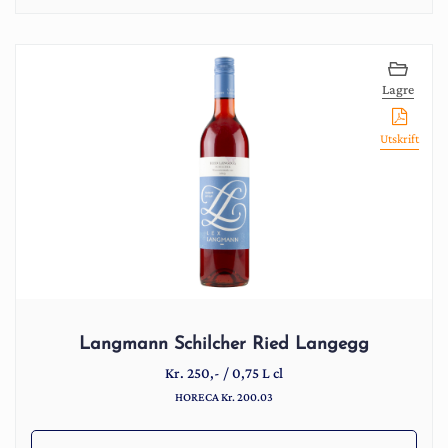
Lagre
Utskrift
Langmann Schilcher Ried Langegg
Kr.
250
,-
/
0,75 L cl
HORECA Kr. 200.03