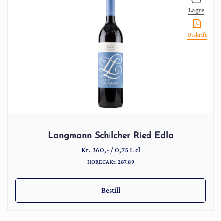
Lagre
Utskrift
Langmann Schilcher Ried Edla
Kr.
360
,-
/
0,75 L cl
HORECA Kr. 287.89
Bestill