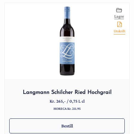
Lagre
Utskrift
Langmann Schilcher Ried Hochgrail
Kr.
265
,-
/
0,75 L cl
HORECA Kr. 211.95
Bestill