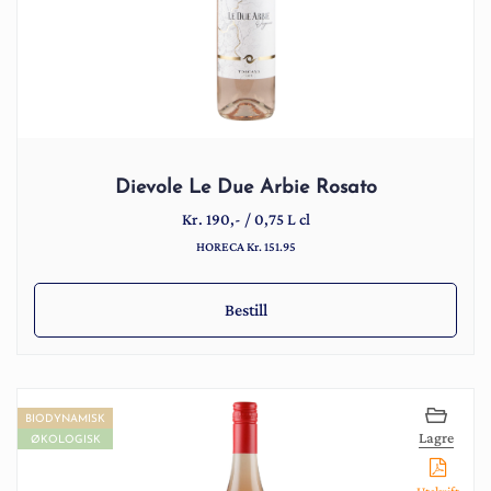
Dievole Le Due Arbie Rosato
Kr.
190
,-
/
0,75 L cl
HORECA Kr. 151.95
Bestill
BIODYNAMISK
Lagre
ØKOLOGISK