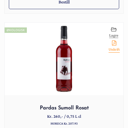
Bestill
ØKOLOGISK
Lagre
Utskrift
Pardas Sumoll Rosat
Kr.
260
,-
/
0,75 L cl
HORECA Kr. 207.93