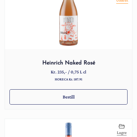
Utskrift
Heinrich Naked Rosé
Kr.
235
,-
/
0,75 L cl
HORECA Kr. 187.91
Bestill
Lagre