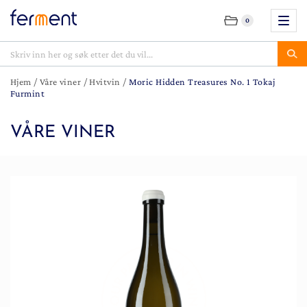
0
Hjem
/
Våre viner
/
Hvitvin
/
Moric Hidden Treasures No. 1 Tokaj
Furmint
VÅRE VINER