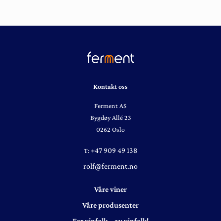
Kontakt oss
Ferment AS
Bygdøy Allé 23
0262 Oslo
+47 909 49 138
T:
rolf@ferment.no
Våre viner
Våre produsenter
For vinfolk – av vinfolk!