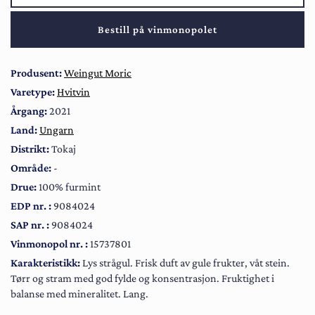
Bestill på vinmonopolet
Produsent:
Weingut Moric
Varetype:
Hvitvin
Årgang:
2021
Land:
Ungarn
Distrikt:
Tokaj
Område:
-
Drue:
100% furmint
EDP nr. :
9084024
SAP nr. :
9084024
Vinmonopol nr. :
15737801
Karakteristikk:
Lys strågul. Frisk duft av gule frukter, våt stein.
Tørr og stram med god fylde og konsentrasjon. Fruktighet i
balanse med mineralitet. Lang.