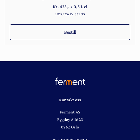
Kr.
425
,-
/
0,5 L cl
HORECA Kr. 339.95
Bestill
Kontakt oss
Ferment AS
Bygdøy Allé 23
0262 Oslo