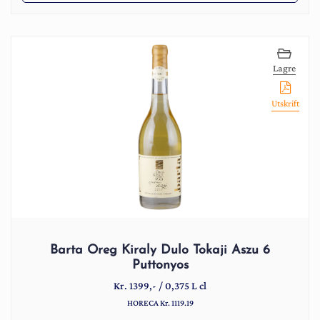
Lagre
Utskrift
Barta Oreg Kiraly Dulo Tokaji Aszu 6
Puttonyos
Kr.
1399
,-
/
0,375 L cl
HORECA Kr. 1119.19