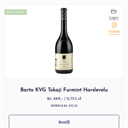
ØKOLOGISK
Lagre
Utskrift
Barta KVG Tokaji Furmint Harslevelu
Kr.
669
,-
/
0,75 L cl
HORECA Kr. 535.21
Bestill