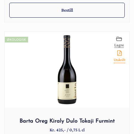
Bestill
ØKOLOGISK
Lagre
Utskrift
Barta Oreg Kiraly Dulo Tokaji Furmint
Kr.
425
,-
/
0,75 L cl