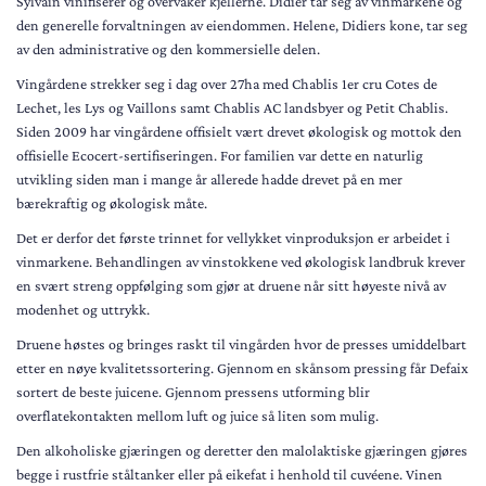
Sylvain vinifiserer og overvåker kjellerne. Didier tar seg av vinmarkene og
den generelle forvaltningen av eiendommen. Helene, Didiers kone, tar seg
av den administrative og den kommersielle delen.
Vingårdene strekker seg i dag over 27ha med Chablis 1er cru Cotes de
Lechet, les Lys og Vaillons samt Chablis AC landsbyer og Petit Chablis.
Siden 2009 har vingårdene offisielt vært drevet økologisk og mottok den
offisielle Ecocert-sertifiseringen. For familien var dette en naturlig
utvikling siden man i mange år allerede hadde drevet på en mer
bærekraftig og økologisk måte.
Det er derfor det første trinnet for vellykket vinproduksjon er arbeidet i
vinmarkene. Behandlingen av vinstokkene ved økologisk landbruk krever
en svært streng oppfølging som gjør at druene når sitt høyeste nivå av
modenhet og uttrykk.
Druene høstes og bringes raskt til vingården hvor de presses umiddelbart
etter en nøye kvalitetssortering. Gjennom en skånsom pressing får Defaix
sortert de beste juicene. Gjennom pressens utforming blir
overflatekontakten mellom luft og juice så liten som mulig.
Den alkoholiske gjæringen og deretter den malolaktiske gjæringen gjøres
begge i rustfrie ståltanker eller på eikefat i henhold til cuvéene. Vinen