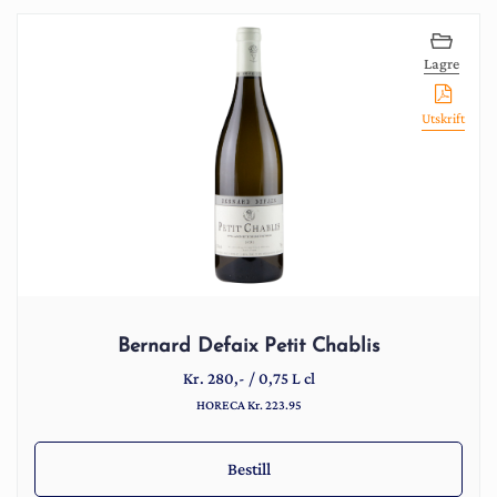
Lagre
Utskrift
Bernard Defaix Petit Chablis
Kr.
280
,-
/
0,75 L cl
HORECA Kr. 223.95
Bestill