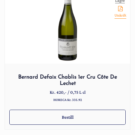
Lagre
Utskrift
Bernard Defaix Chablis 1er Cru Côte De
Lechet
Kr.
420
,-
/
0,75 L cl
HORECA Kr. 335.92
Bestill