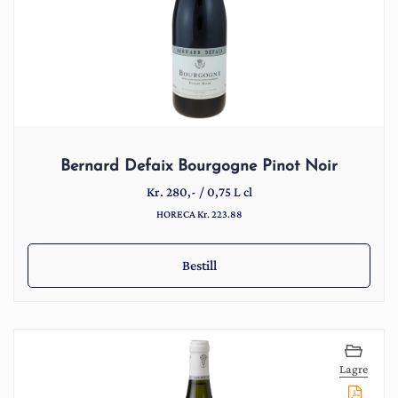
Bernard Defaix Bourgogne Pinot Noir
Kr.
280
,-
/
0,75 L cl
HORECA Kr. 223.88
Bestill
Lagre