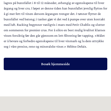
lagres på bunnfallet i 8 til 12 måneder, avhengig av egenskapene til hver
årgang og hver cru. I løpet av denne tiden kan bunnfallet jevnlig flyttes for
å gi mer fett til vinen dersom årgangen trenger det. I tønner flytter de
bunnfallet ved batong; i tanker gjør vi det ved å pumpe over uten kontakt
med luft. Racking begynner vanligvis i mars med Petit Chablis og slutter
om sommeren for premier crus. For å sikre en best mulig kvalitet klarnes
vinen forsiktig før den går gjennom en lett filtrering før tapping. «Målet
er å bevare og forbedre egenskapene til hver vinmark og la dem uttrykke
seg i våre presise, rene og mineralske viner.» Héléne Defaix.
Besøk hjemmeside