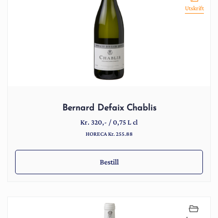
Utskrift
Bernard Defaix Chablis
Kr.
320
,-
/
0,75 L cl
HORECA Kr. 255.88
Bestill