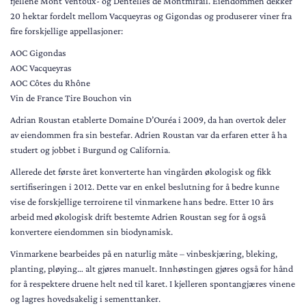
fjellene Mont Ventoux- og Dentelles de Montmirail. Eiendommen dekker
20 hektar fordelt mellom Vacqueyras og Gigondas og produserer viner fra
fire forskjellige appellasjoner:
AOC Gigondas
AOC Vacqueyras
AOC Côtes du Rhône
Vin de France Tire Bouchon vin
Adrian Roustan etablerte Domaine D’Ouréa i 2009, da han overtok deler
av eiendommen fra sin bestefar. Adrien Roustan var da erfaren etter å ha
studert og jobbet i Burgund og California.
Allerede det første året konverterte han vingården økologisk og fikk
sertifiseringen i 2012. Dette var en enkel beslutning for å bedre kunne
vise de forskjellige terroirene til vinmarkene hans bedre. Etter 10 års
arbeid med økologisk drift bestemte Adrien Roustan seg for å også
konvertere eiendommen sin biodynamisk.
Vinmarkene bearbeides på en naturlig måte – vinbeskjæring, bleking,
planting, pløying… alt gjøres manuelt. Innhøstingen gjøres også for hånd
for å respektere druene helt ned til karet. I kjelleren spontangjæres vinene
og lagres hovedsakelig i sementtanker.