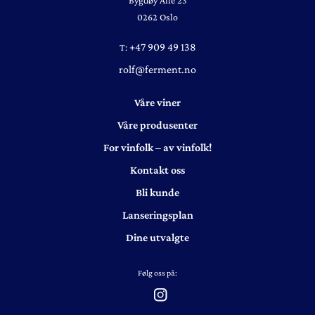
Bygdøy Allé 23
0262 Oslo
+47 909 49 138
T:
rolf@ferment.no
Våre viner
Våre produsenter
For vinfolk – av vinfolk!
Kontakt oss
Bli kunde
Lanseringsplan
Dine utvalgte
Følg oss på: