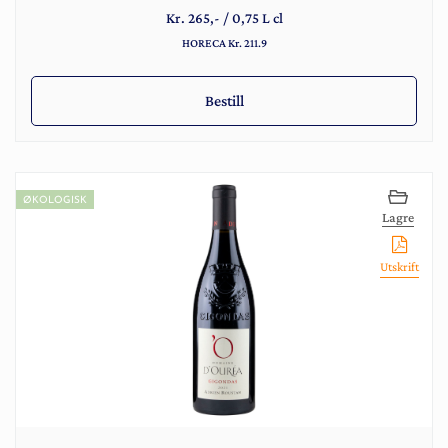
Kr.
265
,-
/
0,75 L cl
HORECA Kr. 211.9
Bestill
ØKOLOGISK
Lagre
Utskrift