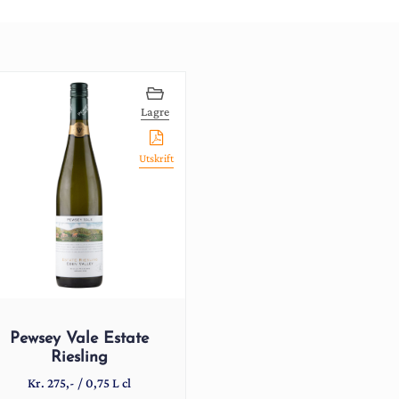
Lagre
Utskrift
Pewsey Vale Estate
Riesling
Kr.
275
,-
/
0,75 L cl