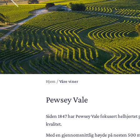
Hjem
/
Våre viner
Pewsey Vale
Siden 1847 har Pewsey Vale fokusert helhjertet p
kvalitet.
Med en gjennomsnittlig høyde på nesten 500 m