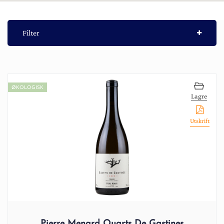
Filter
ØKOLOGISK
Lagre
Utskrift
Pierre Menard Quarts De Gastines