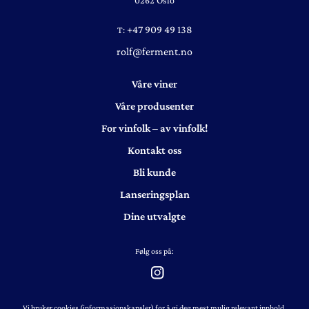
+47 909 49 138
T:
rolf@ferment.no
Våre viner
Våre produsenter
For vinfolk – av vinfolk!
Kontakt oss
Bli kunde
Lanseringsplan
Dine utvalgte
Følg oss på:
Vi bruker cookies (informasjonskapsler) for å gi deg mest mulig relevant innhold.