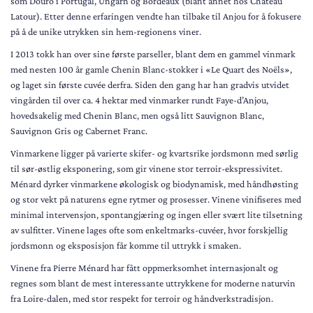
som Douro i Portugal, Ungarn og Bordeaux (blant annet hos Château
Latour). Etter denne erfaringen vendte han tilbake til Anjou for å fokusere
på å de unike utrykken sin hem-regionens viner.
I 2013 tokk han over sine første parseller, blant dem en gammel vinmark
med nesten 100 år gamle Chenin Blanc-stokker i «Le Quart des Noëls»,
og laget sin første cuvée derfra. Siden den gang har han gradvis utvidet
vingården til over ca. 4 hektar med vinmarker rundt Faye-d’Anjou,
hovedsakelig med Chenin Blanc, men også litt Sauvignon Blanc,
Sauvignon Gris og Cabernet Franc.
Vinmarkene ligger på varierte skifer- og kvartsrike jordsmonn med sørlig
til sør-østlig eksponering, som gir vinene stor terroir-ekspressivitet.
Ménard dyrker vinmarkene økologisk og biodynamisk, med håndhøsting
og stor vekt på naturens egne rytmer og prosesser. Vinene vinifiseres med
minimal intervensjon, spontangjæring og ingen eller svært lite tilsetning
av sulfitter. Vinene lages ofte som enkeltmarks-cuvéer, hvor forskjellig
jordsmonn og eksposisjon får komme til uttrykk i smaken.
Vinene fra Pierre Ménard har fått oppmerksomhet internasjonalt og
regnes som blant de mest interessante uttrykkene for moderne naturvin
fra Loire-dalen, med stor respekt for terroir og håndverkstradisjon.