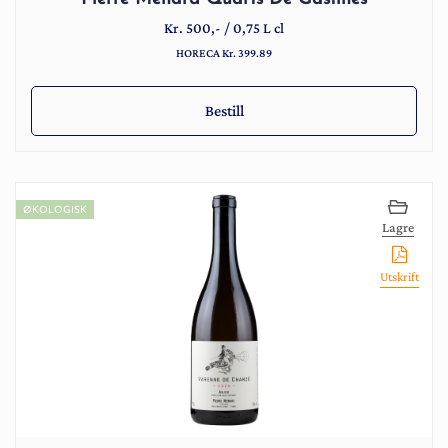
Kr.
500
,-
/
0,75 L cl
HORECA Kr. 399.89
Bestill
ØKOLOGISK
Lagre
Utskrift